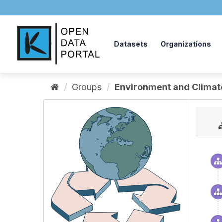
Skip
to
content
Datasets
Organizations
Groups
Environment and Climat