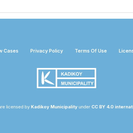
w Cases
Privacy Policy
Terms Of Use
Licen
 are licensed by
Kadikoy Municipality
under
CC BY 4.0 internat