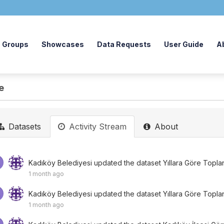
Groups
Showcases
Data Requests
User Guide
A
e
Datasets
Activity Stream
About
Kadıköy Belediyesi
updated the dataset
Yıllara Göre Toplan
1 month ago
Kadıköy Belediyesi
updated the dataset
Yıllara Göre Toplan
1 month ago