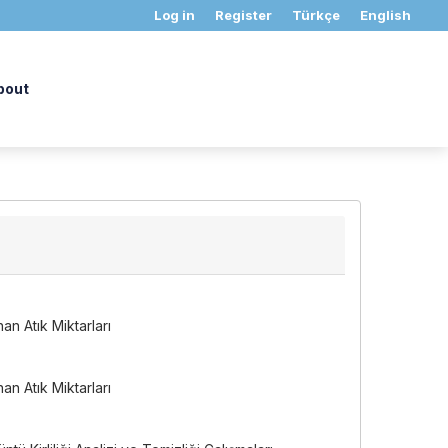
Log in
Register
Türkçe
English
bout
an Atık Miktarları
an Atık Miktarları