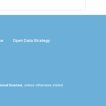
se
Open Data Strategy
ional license
, unless otherwise stated