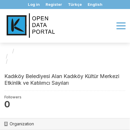
Skip
Log in
Register
Türkçe
English
to
content
Organizations
Kültür ve Sosyal İşler Müdürlüğü
Kadıköy Belediyesi Alan...
Kadıköy Belediyesi Alan Kadıköy Kültür Merkezi
Etkinlik ve Katılımcı Sayıları
Followers
0
Organization