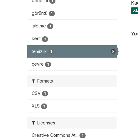
denetim
1
Kad
X
görüntü
1
işletme
1
You
kent
1
temizlik
1
çevre
1
Formats
CSV
1
XLS
1
Licenses
Creative Commons At...
1