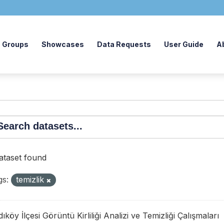
Groups
Showcases
Data Requests
User Guide
A
dataset found
gs:
temizlik
ıköy İlçesi Görüntü Kirliliği Analizi ve Temizliği Çalışmaları