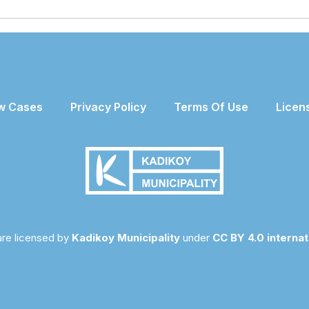
w Cases
Privacy Policy
Terms Of Use
Licen
 are licensed by
Kadikoy Municipality
under
CC BY 4.0 internat