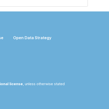
se
Open Data Strategy
ional license
, unless otherwise stated