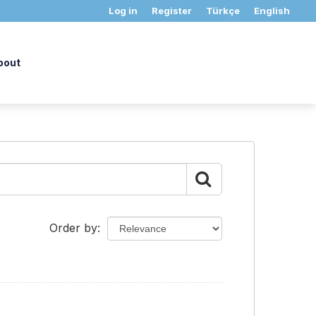
Log in
Register
Türkçe
English
bout
Order by