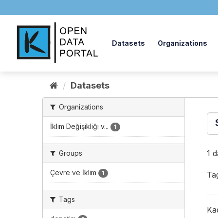
Skip
to
content
Datasets
Organizations
Datasets
Organizations
İklim Değişikliği v...
1
1 
Groups
Çevre ve İklim
1
Ta
Tags
Kad