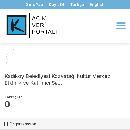
İçeriğe
Giriş Yap
Kayıt Ol
Türkçe
English
geç
Organizasyonlar
Kültür ve Sosyal İşler Müdürlüğü
Kadıköy Belediyesi...
Kadıköy Belediyesi Kozyatağı Kültür Merkezi
Etkinlik ve Katılımcı Sa...
Takipçiler
0
Organizasyon