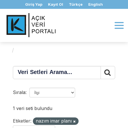
İçeriğe
Giriş Yap
Kayıt Ol
Türkçe
English
geç
Veri Setleri
Sırala
1 veri seti bulundu
Etiketler:
nazım imar planı