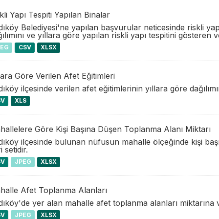
kli Yapı Tespiti Yapılan Binalar
ıköy Belediyesi'ne yapılan başvurular neticesinde riskli yap
ılımını ve yıllara göre yapılan riskli yapı tespitini gösteren ve
PEG
CSV
XLSX
lara Göre Verilen Afet Eğitimleri
ıköy ilçesinde verilen afet eğitimlerinin yıllara göre dağılımına
SV
XLS
hallelere Göre Kişi Başına Düşen Toplanma Alanı Miktarı
ıköy ilçesinde bulunan nüfusun mahalle ölçeğinde kişi başı
i setidir.
SV
JPEG
XLSX
halle Afet Toplanma Alanları
ıköy'de yer alan mahalle afet toplanma alanları miktarına ve
SV
JPEG
XLSX