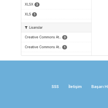
XLSX
3
XLS
1
Lisanslar
Creative Commons At...
3
Creative Commons At...
1
SSS
İletişim
Başarı H