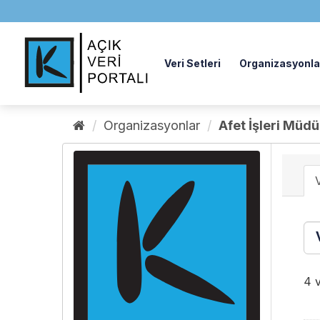
İçeriğe
geç
Veri Setleri
Organizasyonla
Organizasyonlar
Afet İşleri Müd
V
4 v