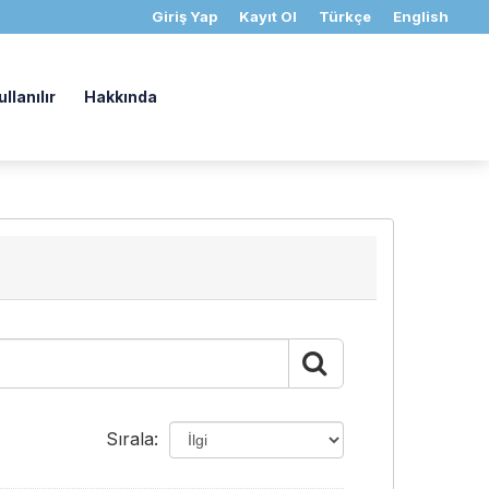
Giriş Yap
Kayıt Ol
Türkçe
English
llanılır
Hakkında
Sırala