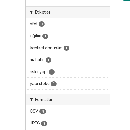
Etiketler
afet
3
eğitim
1
kentsel dönüşüm
1
mahalle
1
riskli yapı
1
yapı stoku
1
Formatlar
CSV
4
JPEG
3