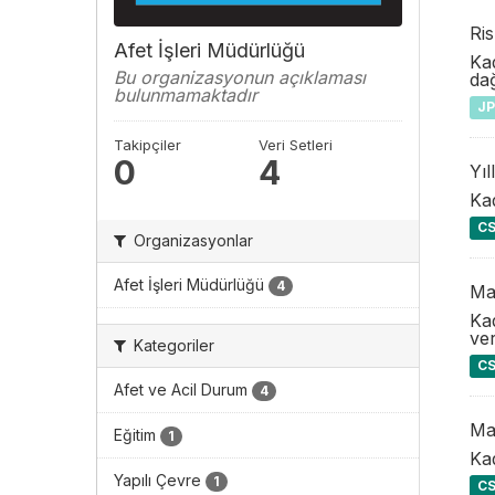
Ris
Afet İşleri Müdürlüğü
Kad
Bu organizasyonun açıklaması
dağ
bulunmamaktadır
J
Takipçiler
Veri Setleri
0
4
Yıl
Kad
C
Organizasyonlar
Afet İşleri Müdürlüğü
4
Ma
Kad
ver
Kategoriler
C
Afet ve Acil Durum
4
Ma
Eğitim
1
Kad
Yapılı Çevre
1
C