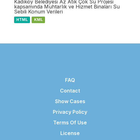
Kadıköy Belediyesi Az Atık Çok Su Projesi
kapsamında Muhtarlık ve Hizmet Binaları Su
Sebili Konum Verileri
HTML
KML
FAQ
Contact
Show Cases
Privacy Policy
Terms Of Use
License