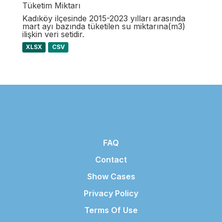
Tüketim Miktarı
Kadıköy ilçesinde 2015-2023 yılları arasında
mart ayı bazında tüketilen su miktarına(m3)
ilişkin veri setidir.
XLSX
CSV
FAQ
Contact
Show Cases
Privacy Policy
Terms Of Use