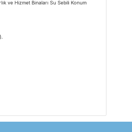
lık ve Hizmet Binaları Su Sebili Konum
).