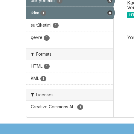
atık yönetimi
1
Ka
Ver
iklim
1
H
su tüketimi
1
You
çevre
1
Formats
HTML
1
KML
1
Licenses
Creative Commons At...
1