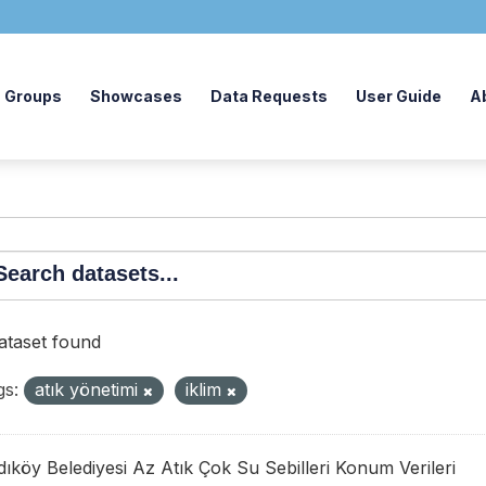
Groups
Showcases
Data Requests
User Guide
A
dataset found
gs:
atık yönetimi
iklim
ıköy Belediyesi Az Atık Çok Su Sebilleri Konum Verileri